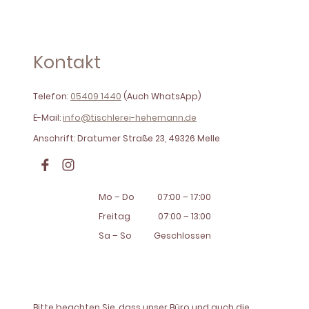
Kontakt
Telefon:
05409 1440
(Auch WhatsApp)
E-Mail:
info@tischlerei-hehemann.de
Anschrift: Dratumer Straße 23, 49326 Melle
Mo – Do
07:00 – 17:00
Freitag
07:00 – 13:00
Sa – So
Geschlossen
Bitte beachten Sie, dass unser Büro und auch die